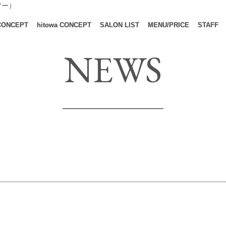
アー）
CONCEPT
hitowa CONCEPT
SALON LIST
MENU/PRICE
STAFF
NEWS