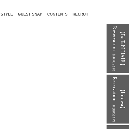
STYLE
GUEST SNAP
CONTENTS
RECRUIT
Reservation
【BoTaN HAIR】
新規限定予約
Reservation
【hitowa】
新規限定予約