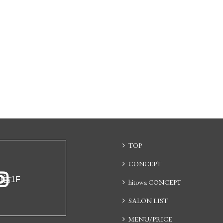
TOP
CONCEPT
日吉1F
hitowa CONCEPT
SALON LIST
MENU/PRICE