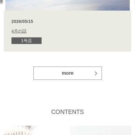
2026/05/15
2026/04/16
2026/04/14
2026/04/02
4月の話
ベーグル
【オフの日】ちょっと走って桜見てきました
ボタンヘアー飲み会
1号店,2号店
1号店
1号店
1号店
more
more
more
more
CONTENTS