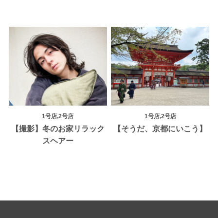
1号店,2号店
1号店,2号店
【撮影】冬のお家リラック
【そうだ、京都にいこう】
スヘアー