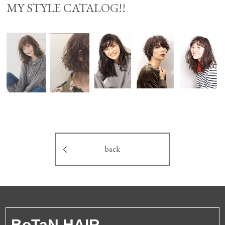
MY STYLE CATALOG!!
back
BoTa
N HAIR