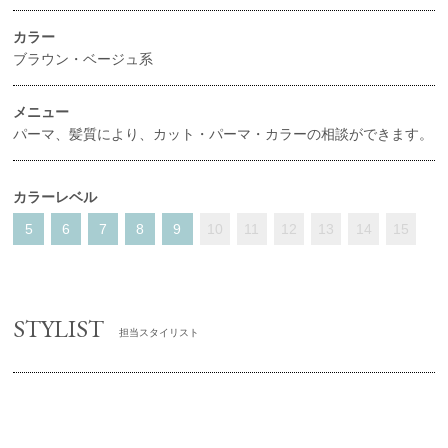
カラー
ブラウン・ベージュ系
メニュー
パーマ、髪質により、カット・パーマ・カラーの相談ができます。
カラーレベル
5
6
7
8
9
10
11
12
13
14
15
STYLIST
担当スタイリスト