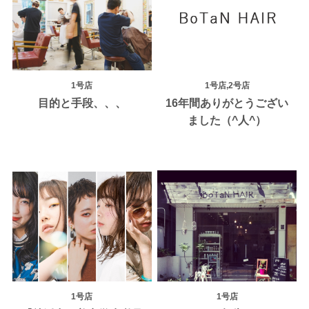
1号店
1号店,2号店
目的と手段、、、
16年間ありがとうござい
ました（^人^）
1号店
1号店